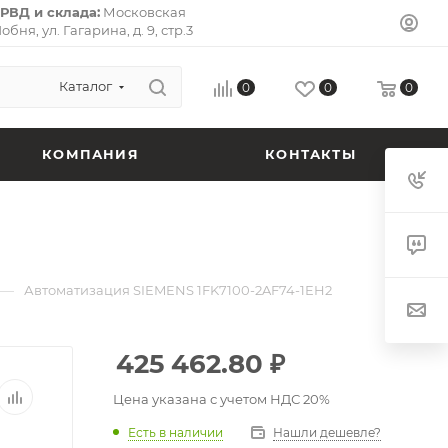
РВД и склада:
Московская
Лобня, ул. Гагарина, д. 9, стр.3
л-Премьер») 141733.
Почтовый
ская область, г. Долгопрудный,
 кв. 72.
Каталог
0
0
0
КОМПАНИЯ
КОНТАКТЫ
—
Автоматизация SIEMENS 1FK7100-2AF74-1EH2
425 462.80
₽
Цена указана с учетом НДС 20%
Есть в наличии
Нашли дешевле?