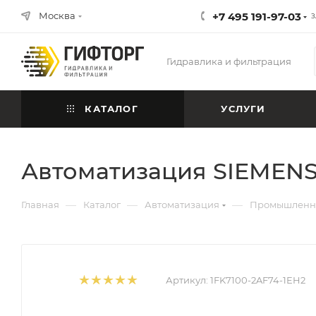
Москва
+7 495 191-97-03
З
Гидравлика и фильтрация
КАТАЛОГ
УСЛУГИ
Автоматизация SIEMENS 
—
—
—
Главная
Каталог
Автоматизация
Промышленна
Артикул:
1FK7100-2AF74-1EH2