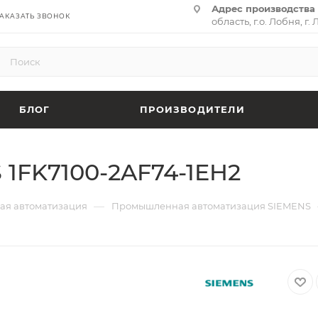
Адрес производства 
АКАЗАТЬ ЗВОНОК
область, г.о. Лобня, г. 
(территория «Термина
адрес:
141701, Москов
ул. Циолковского, д. 28,
БЛОГ
ПРОИЗВОДИТЕЛИ
1FK7100-2AF74-1EH2
—
я автоматизация
Промышленная автоматизация SIEMENS