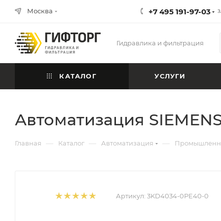
Москва
+7 495 191-97-03
З
Гидравлика и фильтрация
КАТАЛОГ
УСЛУГИ
Автоматизация SIEMENS
—
—
—
Главная
Каталог
Автоматизация
Промышленна
Артикул:
3KD4034-0PE40-0