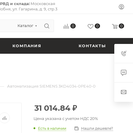
РВД и склада:
Московская
Лобня, ул. Гагарина, д. 9, стр.3
л-Премьер») 141733.
Почтовый
ская область, г. Долгопрудный,
 кв. 72.
Каталог
0
0
0
КОМПАНИЯ
КОНТАКТЫ
—
Автоматизация SIEMENS 3KD4034-0PE40-0
31 014.84
₽
Цена указана с учетом НДС 20%
Есть в наличии
Нашли дешевле?