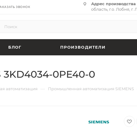
Адрес производства 
АКАЗАТЬ ЗВОНОК
область, г.о. Лобня, г. 
(территория «Термина
адрес:
141701, Москов
ул. Циолковского, д. 28,
БЛОГ
ПРОИЗВОДИТЕЛИ
 3KD4034-0PE40-0
—
я автоматизация
Промышленная автоматизация SIEMENS