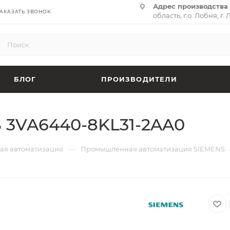
Адрес производства 
АКАЗАТЬ ЗВОНОК
область, г.о. Лобня, г. 
(территория «Термина
адрес:
141701, Москов
ул. Циолковского, д. 28,
БЛОГ
ПРОИЗВОДИТЕЛИ
 3VA6440-8KL31-2AA0
—
я автоматизация
Промышленная автоматизация SIEMENS