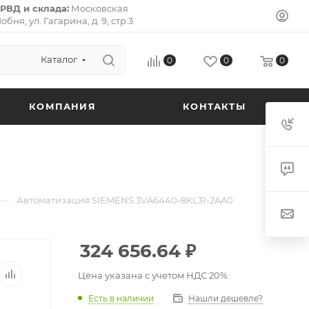
РВД и склада:
Московская
Лобня, ул. Гагарина, д. 9, стр.3
л-Премьер») 141733.
Почтовый
ская область, г. Долгопрудный,
 кв. 72.
Каталог
0
0
0
КОМПАНИЯ
КОНТАКТЫ
—
Автоматизация SIEMENS 3VA6440-8KL31-2AA0
324 656.64
₽
Цена указана с учетом НДС 20%
Есть в наличии
Нашли дешевле?