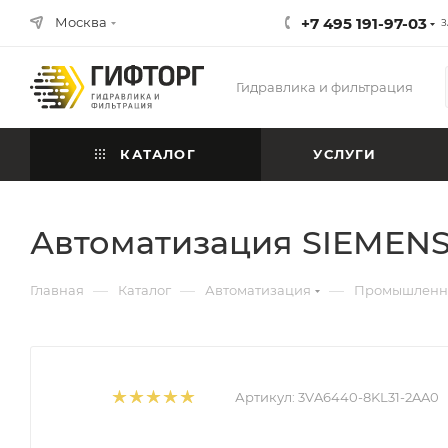
Москва
+7 495 191-97-03
З
Гидравлика и фильтрация
КАТАЛОГ
УСЛУГИ
Автоматизация SIEMENS
—
—
—
Главная
Каталог
Автоматизация
Промышленна
Артикул:
3VA6440-8KL31-2AA0