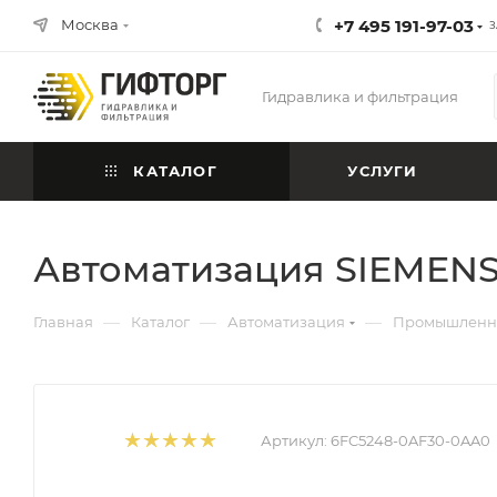
Москва
+7 495 191-97-03
З
Гидравлика и фильтрация
КАТАЛОГ
УСЛУГИ
Автоматизация SIEMENS
—
—
—
Главная
Каталог
Автоматизация
Промышленна
Артикул:
6FC5248-0AF30-0AA0