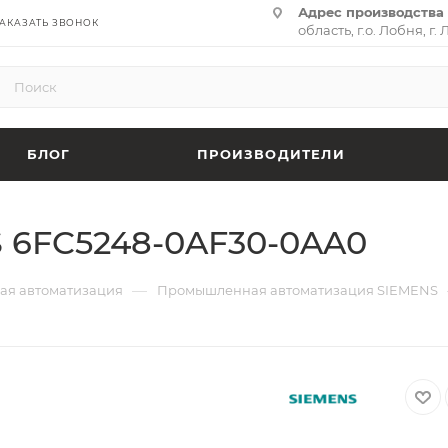
Адрес производства 
АКАЗАТЬ ЗВОНОК
область, г.о. Лобня, г. 
(территория «Термина
адрес:
141701, Москов
ул. Циолковского, д. 28,
БЛОГ
ПРОИЗВОДИТЕЛИ
 6FC5248-0AF30-0AA0
—
я автоматизация
Промышленная автоматизация SIEMENS