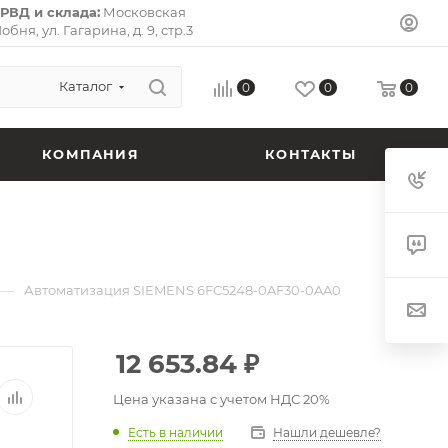
РВД и склада:
Московская
Лобня, ул. Гагарина, д. 9, стр.3
л-Премьер») 141733.
Почтовый
ская область, г. Долгопрудный,
 кв. 72.
Каталог
0
0
0
КОМПАНИЯ
КОНТАКТЫ
—
Автоматизация SIEMENS 6FC5248-0AF30-0AA0
12 653.84
₽
Цена указана с учетом НДС 20%
Есть в наличии
Нашли дешевле?