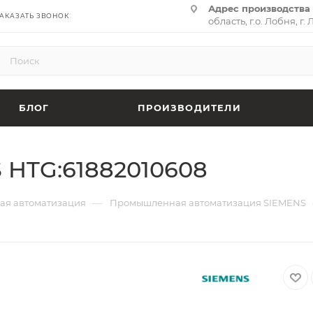
Адрес производства 
АКАЗАТЬ ЗВОНОК
область, г.о. Лобня, г. 
(территория «Термина
адрес:
141701, Москов
ул. Циолковского, д. 28,
БЛОГ
ПРОИЗВОДИТЕЛИ
 HTG:61882010608
—
я автоматизация
Промышленная автоматизация SIEMENS