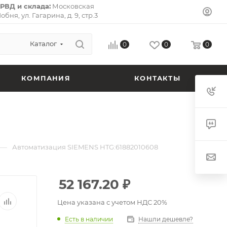
РВД и склада:
Московская
Лобня, ул. Гагарина, д. 9, стр.3
л-Премьер») 141733.
Почтовый
ская область, г. Долгопрудный,
 кв. 72.
Каталог
0
0
0
КОМПАНИЯ
КОНТАКТЫ
—
Автоматизация SIEMENS HTG:61882010608
52 167.20
₽
Цена указана с учетом НДС 20%
Есть в наличии
Нашли дешевле?