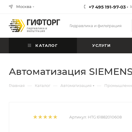
Москва
+7 495 191-97-03
З
Гидравлика и фильтрация
КАТАЛОГ
УСЛУГИ
Автоматизация SIEMENS
—
—
—
Главная
Каталог
Автоматизация
Промышленна
Артикул:
HTG:61882010608