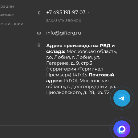
трации
+7 495 191-97-03
матике
ЗАКАЗАТЬ ЗВОНОК
оматизации
info@giftorg.ru
Адрес производства РВД и
склада:
Московская область,
г.о. Лобня, г. Лобня, ул.
Гагарина, д. 9, стр.3
(территория «Терминал-
Премьер») 141733.
Почтовый
адрес:
141701, Московская
область, г. Долгопрудный, ул.
Циолковского, д. 28, кв. 72.