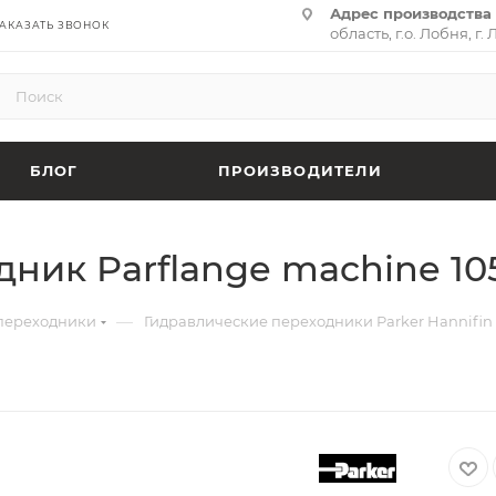
Адрес производства 
АКАЗАТЬ ЗВОНОК
область, г.о. Лобня, г. 
(территория «Термина
адрес:
141701, Москов
ул. Циолковского, д. 28,
БЛОГ
ПРОИЗВОДИТЕЛИ
ик Parflange machine 1050
—
переходники
Гидравлические переходники Parker Hannifin