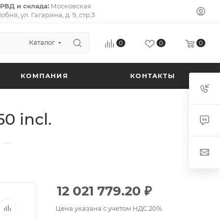
РВД и склада:
Московская
Лобня, ул. Гагарина, д. 9, стр.3
л-Премьер») 141733.
Почтовый
ская область, г. Долгопрудный,
 кв. 72.
Каталог
0
0
0
КОМПАНИЯ
КОНТАКТЫ
 incl.
—
12 021 779.20
₽
Цена указана с учетом НДС 20%