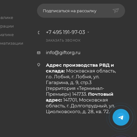
Подписаться на рассылку
авлике
трации
+7 495 191-97-03
матике
ЗАКАЗАТЬ ЗВОНОК
оматизации
info@giftorg.ru
Адрес производства РВД и
склада:
Московская область,
г.о. Лобня, г. Лобня, ул.
Гагарина, д. 9, стр.3
(территория «Терминал-
Премьер») 141733.
Почтовый
адрес:
141701, Московская
область, г. Долгопрудный, ул.
Циолковского, д. 28, кв. 72.