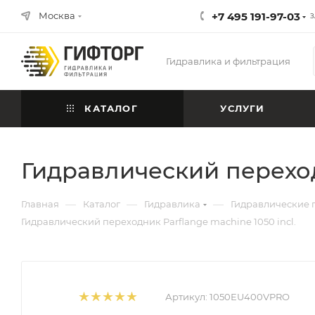
Москва
+7 495 191-97-03
З
Гидравлика и фильтрация
КАТАЛОГ
УСЛУГИ
Гидравлический переходн
—
—
—
Главная
Каталог
Гидравлика
Гидравлические 
Гидравлический переходник Parflange machine 1050 incl.
Артикул:
1050EU400VPRO