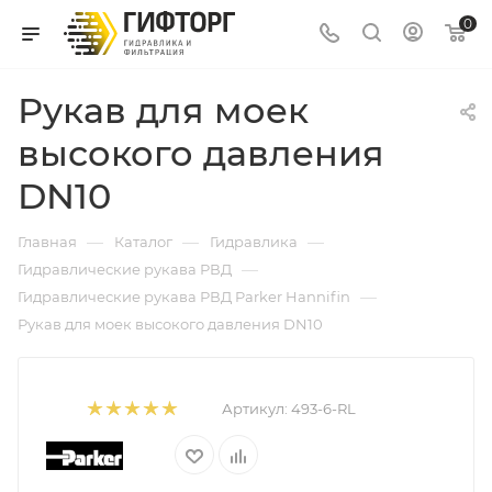
0
Рукав для моек
высокого давления
DN10
—
—
—
Главная
Каталог
Гидравлика
—
Гидравлические рукава РВД
—
Гидравлические рукава РВД Parker Hannifin
Рукав для моек высокого давления DN10
Артикул:
493-6-RL