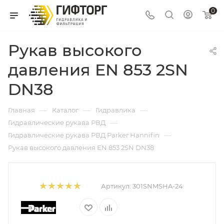
0
Рукав высокого
давления EN 853 2SN
DN38
—
—
—
Главная
Каталог
Гидравлика
—
Гидравлические рукава РВД
—
Гидравлические рукава РВД Parker Hannifin
Рукав высокого давления EN 853 2SN DN38
Артикул:
301SNMSHA-24