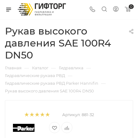
0
Рукав высокого
давления SAE 100R4
DN50
—
—
—
Главная
Каталог
Гидравлика
—
Гидравлические рукава РВД
—
Гидравлические рукава РВД Parker Hannifin
Рукав высокого давления SAE 100R4 DN50
Артикул:
881-32