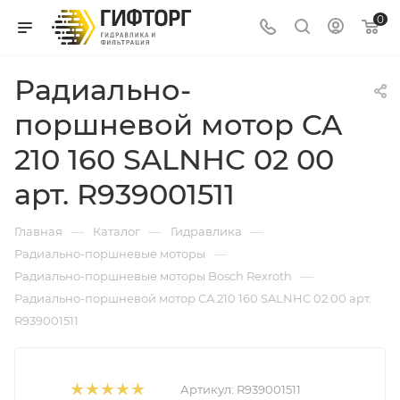
0
Радиально-
поршневой мотор CA
210 160 SALNHC 02 00
арт. R939001511
—
—
—
Главная
Каталог
Гидравлика
—
Радиально-поршневые моторы
—
Радиально-поршневые моторы Bosch Rexroth
Радиально-поршневой мотор CA 210 160 SALNHC 02 00 арт.
R939001511
Артикул:
R939001511