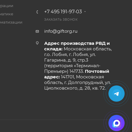
трации
+7 495 191-97-03
матике
ЗАКАЗАТЬ ЗВОНОК
оматизации
info@giftorg.ru
Адрес производства РВД и
склада:
Московская область,
г.о. Лобня, г. Лобня, ул.
Гагарина, д. 9, стр.3
(территория «Терминал-
Премьер») 141733.
Почтовый
адрес:
141701, Московская
область, г. Долгопрудный, ул.
Циолковского, д. 28, кв. 72.