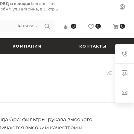
РВД и склада:
Московская
Лобня, ул. Гагарина, д. 9, стр.3
л-Премьер») 141733.
Почтовый
ская область, г. Долгопрудный,
 кв. 72.
Каталог
0
0
0
КОМПАНИЯ
КОНТАКТЫ
а Gpc: фильтры, рукава высокого
тличаются высоким качеством и