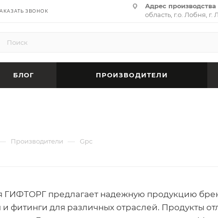
Адрес производства 
АКАЗАТЬ ЗВОНОК
область, г.о. Лобня, г. 
(территория «Термина
адрес:
141701, Москов
ул. Циолковского, д. 28,
БЛОГ
ПРОИЗВОДИТЕЛИ
—
—
Производители
Gpc
 ГИФТОРГ предлагает надежную продукцию бренд
 и фитинги для различных отраслей. Продукты о