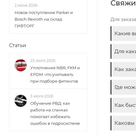
Свяжи
2 июня 2026
Новое поступление Parker и
Для заказ
Bosch Rexroth на склад
ГИФТОРГ
Какие в
Статьи
Для как
23 июля 2026
Уплотнения NBR, FKM и
Как зак
EPDM: что учитывать
при подборе фитингов
Где мож
3 июля 2026
Обучение РВД: как
Как быс
работа на станках
помогает избежать
Каковы 
ошибок в гидросистеме