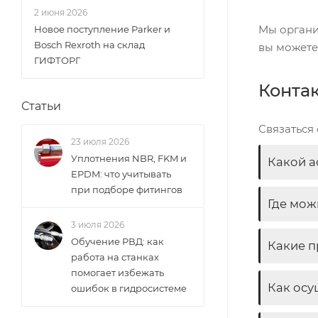
2 июня 2026
Мы органи
Новое поступление Parker и
Bosch Rexroth на склад
вы можете
ГИФТОРГ
Конта
Статьи
Связаться
23 июля 2026
Уплотнения NBR, FKM и
Какой а
EPDM: что учитывать
при подборе фитингов
Где мож
3 июля 2026
Обучение РВД: как
Какие п
работа на станках
помогает избежать
Как осу
ошибок в гидросистеме