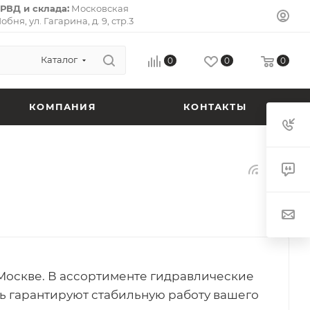
РВД и склада:
Московская
Лобня, ул. Гагарина, д. 9, стр.3
л-Премьер») 141733.
Почтовый
ская область, г. Долгопрудный,
 кв. 72.
Каталог
0
0
0
КОМПАНИЯ
КОНТАКТЫ
Москве. В ассортименте гидравлические
ть гарантируют стабильную работу вашего