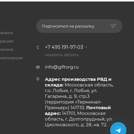
Подписаться на рассылку
авлике
трации
+7 495 191-97-03
матике
ЗАКАЗАТЬ ЗВОНОК
оматизации
info@giftorg.ru
Адрес производства РВД и
склада:
Московская область,
г.о. Лобня, г. Лобня, ул.
Гагарина, д. 9, стр.3
(территория «Терминал-
Премьер») 141733.
Почтовый
адрес:
141701, Московская
область, г. Долгопрудный, ул.
Циолковского, д. 28, кв. 72.