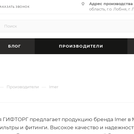
Адрес производства 
АКАЗАТЬ ЗВОНОК
область, г.о. Лобня, г. 
(территория «Термина
адрес:
141701, Москов
ул. Циолковского, д. 28,
БЛОГ
ПРОИЗВОДИТЕЛИ
—
—
Производители
Imer
 ГИФТОРГ предлагает продукцию бренда Imer в 
фильтры и фитинги. Высокое качество и надежнос