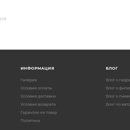
ДОВ
ИНФОРМАЦИЯ
БЛОГ
Галерея
Блог о гидр
Условия оплаты
Блог о филь
Условия доставки
Блог о пнев
Условия возврата
Блог по авт
Гарантия на товар
Политика