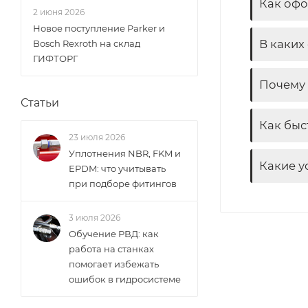
Как офо
2 июня 2026
Новое поступление Parker и
В каких
Bosch Rexroth на склад
ГИФТОРГ
Почему 
Статьи
Как быс
23 июля 2026
Уплотнения NBR, FKM и
Какие у
EPDM: что учитывать
при подборе фитингов
3 июля 2026
Обучение РВД: как
работа на станках
помогает избежать
ошибок в гидросистеме