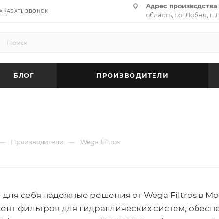
Адрес производства 
АКАЗАТЬ ЗВОНОК
область, г.о. Лобня, г. 
(территория «Термина
адрес:
141701, Москов
ул. Циолковского, д. 28,
БЛОГ
ПРОИЗВОДИТЕЛИ
—
—
Производители
Wega Filtros
 для себя надежные решения от Wega Filtros в М
ент фильтров для гидравлических систем, обесп