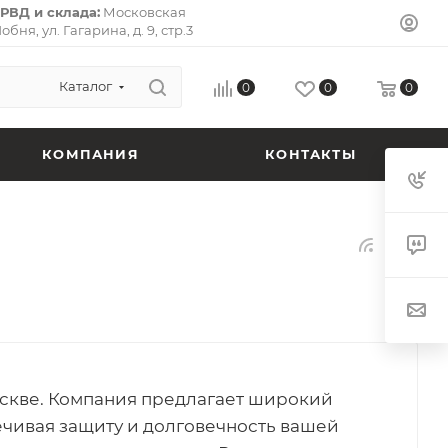
РВД и склада:
Московская
Лобня, ул. Гагарина, д. 9, стр.3
л-Премьер») 141733.
Почтовый
ская область, г. Долгопрудный,
 кв. 72.
Каталог
0
0
0
КОМПАНИЯ
КОНТАКТЫ
оскве. Компания предлагает широкий
ечивая защиту и долговечность вашей