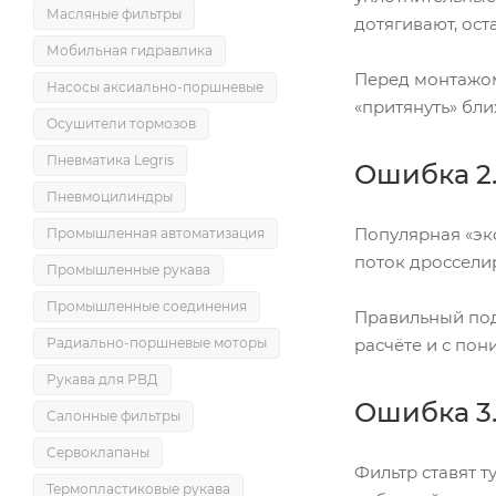
Масляные фильтры
дотягивают, ос
Мобильная гидравлика
Перед монтажом
Насосы аксиально-поршневые
«притянуть» бл
Осушители тормозов
Пневматика Legris
Ошибка 2.
Пневмоцилиндры
Популярная «эк
Промышленная автоматизация
поток дросселир
Промышленные рукава
Промышленные соединения
Правильный под
расчёте и с пон
Радиально-поршневые моторы
Рукава для РВД
Ошибка 3.
Салонные фильтры
Сервоклапаны
Фильтр ставят т
Термопластиковые рукава