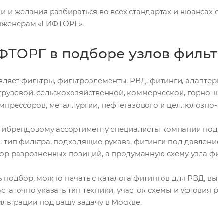
и и желания разбираться во всех стандартах и нюансах 
нженерам «ГИФТОРГ».
ФТОРГ в подборе узлов фильт
ляет фильтры, фильтроэлементы, РВД, фитинги, адаптеры
рузовой, сельскохозяйственной, коммерческой, горно-ш
омпрессоров, металлургии, нефтегазового и целлюлозно
тибрендовому ассортименту специалисты компании по
: тип фильтра, подходящие рукава, фитинги под давление
бор разрозненных позиций, а продуманную схему узла ф
ь подбор, можно начать с каталога фитингов для РВД, в
статочно указать тип техники, участок схемы и условия
ильтрации под вашу задачу в Москве.