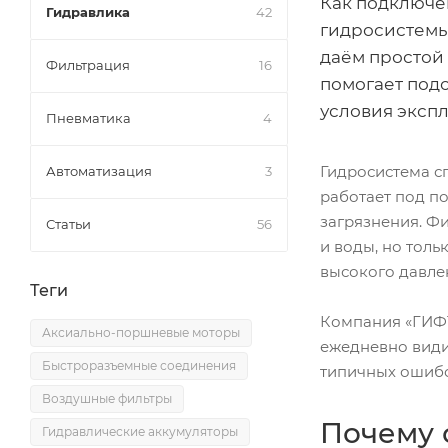
Как подключе
Гидравлика
42
гидросистемы
даём простой
Фильтрация
16
помогает под
условия экспл
Пневматика
4
Гидросистема с
Автоматизация
3
работает под п
загрязнения. Ф
Статьи
56
и воды, но толь
высокого давле
Теги
Компания «ГИФТ
Аксиально-поршневые моторы
ежедневно видит
Быстроразъемные соединения
типичных ошибо
Воздушные фильтры
Почему о
Гидравлические аккумуляторы