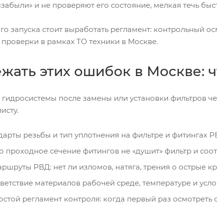
забыли» и не проверяют его состояние, мелкая течь бы
о запуска стоит выработать регламент: контрольный осм
 проверки в рамках ТО техники в Москве.
ежать этих ошибок в Москве: 
 гидросистемы после замены или установки фильтров ч
исту.
дарты резьбы и тип уплотнения на фильтре и фитингах Р
то проходное сечение фитингов не «душит» фильтр и соот
ршруты РВД: нет ли изломов, натяга, трения о острые к
ветствие материалов рабочей среде, температуре и усл
остой регламент контроля: когда первый раз осмотреть с