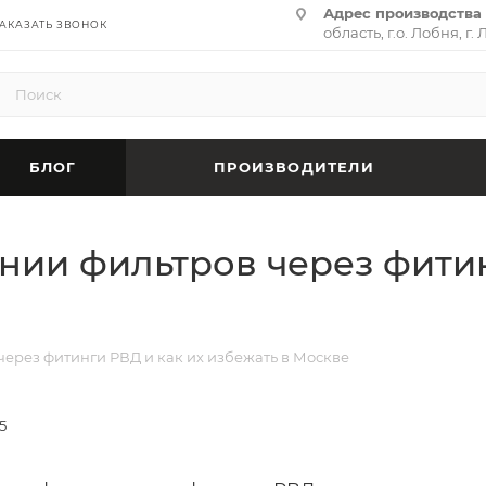
Адрес производства 
АКАЗАТЬ ЗВОНОК
область, г.о. Лобня, г. 
(территория «Термина
адрес:
141701, Москов
ул. Циолковского, д. 28,
БЛОГ
ПРОИЗВОДИТЕЛИ
нии фильтров через фитин
ерез фитинги РВД и как их избежать в Москве
5