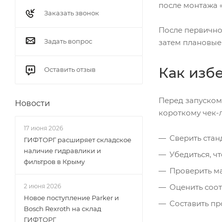
после монтажа «
Заказать звонок
После первичног
Задать вопрос
затем плановые
Как изб
Оставить отзыв
Перед запуском
Новости
короткому чек-л
17 июня 2026
Сверить стан
ГИФТОРГ расширяет складское
наличие гидравлики и
Убедиться, ч
фильтров в Крыму
Проверить ма
Оценить соот
2 июня 2026
Новое поступление Parker и
Составить пр
Bosch Rexroth на склад
ГИФТОРГ