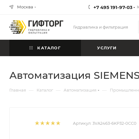
Москва
+7 495 191-97-03
З
Гидравлика и фильтрация
КАТАЛОГ
УСЛУГИ
Автоматизация SIEMENS
—
—
—
Главная
Каталог
Автоматизация
Промышленна
Артикул:
3VA2463-6KP32-0CC0