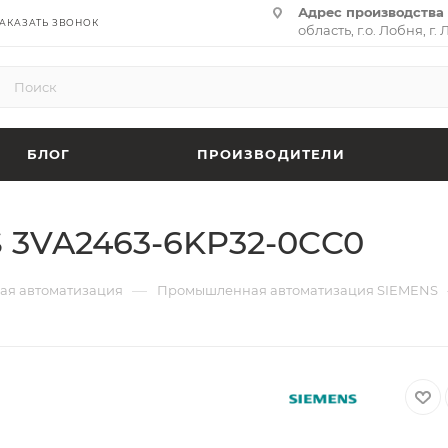
Адрес производства 
АКАЗАТЬ ЗВОНОК
область, г.о. Лобня, г. 
(территория «Термина
адрес:
141701, Москов
ул. Циолковского, д. 28,
БЛОГ
ПРОИЗВОДИТЕЛИ
 3VA2463-6KP32-0CC0
—
я автоматизация
Промышленная автоматизация SIEMENS