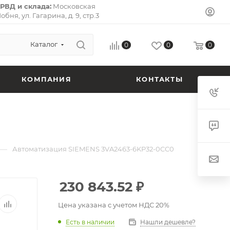
РВД и склада:
Московская
Лобня, ул. Гагарина, д. 9, стр.3
л-Премьер») 141733.
Почтовый
ская область, г. Долгопрудный,
 кв. 72.
Каталог
0
0
0
КОМПАНИЯ
КОНТАКТЫ
—
Автоматизация SIEMENS 3VA2463-6KP32-0CC0
230 843.52
₽
Цена указана с учетом НДС 20%
Есть в наличии
Нашли дешевле?