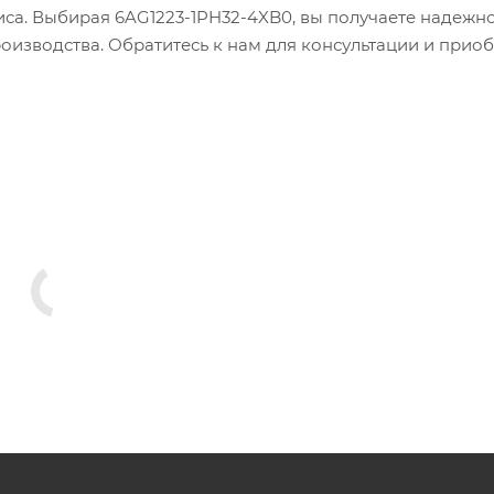
иса. Выбирая 6AG1223-1PH32-4XB0, вы получаете надежно
изводства. Обратитесь к нам для консультации и прио