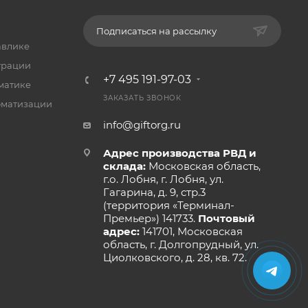
Подписаться на рассылку
авлике
трации
+7 495 191-97-03
матике
ЗАКАЗАТЬ ЗВОНОК
оматизации
info@giftorg.ru
Адрес производства РВД и
склада:
Московская область,
г.о. Лобня, г. Лобня, ул.
Гагарина, д. 9, стр.3
(территория «Терминал-
Премьер») 141733.
Почтовый
адрес:
141701, Московская
область, г. Долгопрудный, ул.
Циолковского, д. 28, кв. 72.