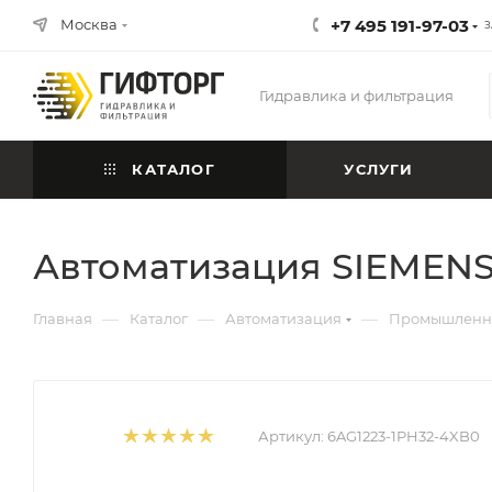
Москва
+7 495 191-97-03
З
Гидравлика и фильтрация
КАТАЛОГ
УСЛУГИ
Автоматизация SIEMENS
—
—
—
Главная
Каталог
Автоматизация
Промышленна
Артикул:
6AG1223-1PH32-4XB0