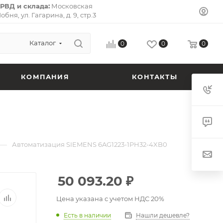
РВД и склада:
Московская
Лобня, ул. Гагарина, д. 9, стр.3
л-Премьер») 141733.
Почтовый
ская область, г. Долгопрудный,
 кв. 72.
Каталог
0
0
0
КОМПАНИЯ
КОНТАКТЫ
—
Автоматизация SIEMENS 6AG1223-1PH32-4XB0
50 093.20
₽
Цена указана с учетом НДС 20%
Есть в наличии
Нашли дешевле?