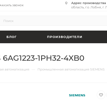
Адрес производства 
АКАЗАТЬ ЗВОНОК
область, г.о. Лобня, г. 
(территория «Термина
адрес:
141701, Москов
ул. Циолковского, д. 28,
БЛОГ
ПРОИЗВОДИТЕЛИ
 6AG1223-1PH32-4XB0
—
я автоматизация
Промышленная автоматизация SIEMENS