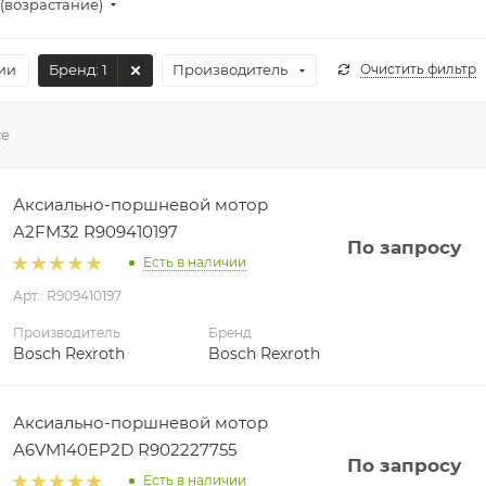
(возрастание)
ии
Бренд
: 1
Производитель
Очистить фильтр
се
Аксиально-поршневой мотор
A2FM32 R909410197
По запросу
Есть в наличии
Арт.: R909410197
Производитель
Бренд
Bosch Rexroth
Bosch Rexroth
Аксиально-поршневой мотор
A6VM140EP2D R902227755
По запросу
Есть в наличии