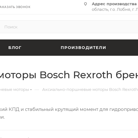
Адрес производства 
АКАЗАТЬ ЗВОНОК
область, г.о. Лобня, г. 
(территория «Термина
адрес:
141701, Москов
ул. Циолковского, д. 28,
БЛОГ
ПРОИЗВОДИТЕЛИ
оторы Bosch Rexroth брен
—
невые моторы
Аксиально-поршневые моторы Bosch Rexroth
кий КПД и стабильный крутящий момент для гидроприв
и.