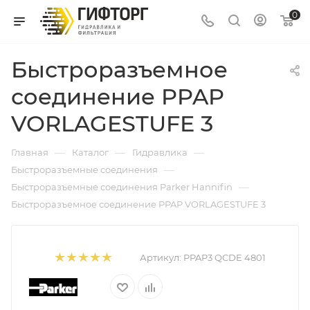
0
Быстроразъемное
соединение PPAP
VORLAGESTUFE 3
—
—
—
Главная
Каталог
Гидравлика
—
Быстроразъемные соединения
—
Быстроразъемные соединения Parker Hannifin
Быстроразъемное соединение PPAP VORLAGESTUFE 3
Артикул:
PPAP3 QCDE 4801