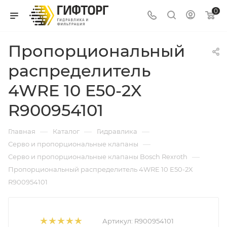
0
Пропорциональный
распределитель
4WRE 10 E50-2X
R900954101
—
—
—
Главная
Каталог
Гидравлика
—
Серво и пропорциональные клапаны
—
Серво и пропорциональные клапаны Bosch Rexroth
Пропорциональный распределитель 4WRE 10 E50-2X
R900954101
Артикул:
R900954101