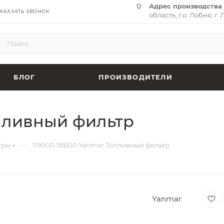
Адрес производства 
АКАЗАТЬ ЗВОНОК
область, г.о. Лобня, г. 
(территория «Термина
адрес:
141701, Москов
ул. Циолковского, д. 28,
БЛОГ
ПРОИЗВОДИТЕЛИ
опливный фильтр
—
тры
119000-55600 Yanmar Топливный фильтр
Yanmar