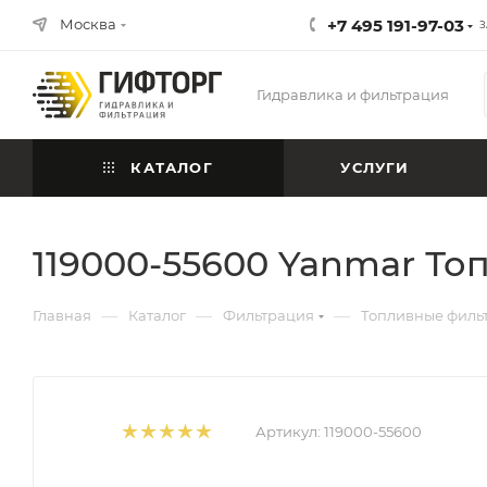
Москва
+7 495 191-97-03
З
Гидравлика и фильтрация
КАТАЛОГ
УСЛУГИ
119000-55600 Yanmar Т
—
—
—
Главная
Каталог
Фильтрация
Топливные филь
Артикул:
119000-55600