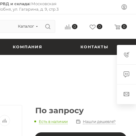
РВД и склада:
Московская
Лобня, ул. Гагарина, д. 9, стр.3
л-Премьер») 141733.
Почтовый
ская область, г. Долгопрудный,
 кв. 72.
Каталог
0
0
0
КОМПАНИЯ
КОНТАКТЫ
По запросу
Есть в наличии
Нашли дешевле?